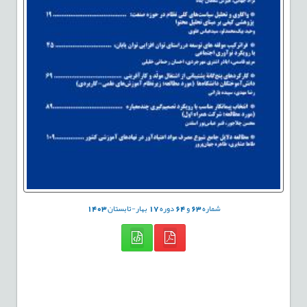
شماره
63
و
64
دوره
17
بهار-تابستان
1403