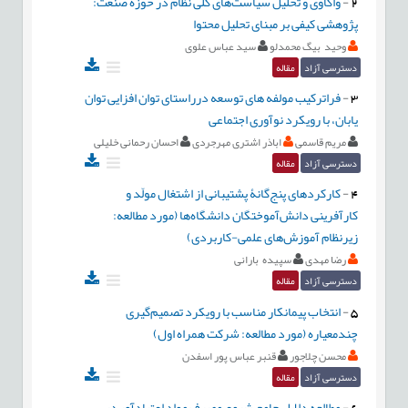
2
-
واکاوی و تحلیل سیاست‌های کلی نظام در حوزه صنعت:
پژوهشی کیفی بر مبنای تحلیل محتوا
وحید بیگ محمدلو
سید عباس علوی
دسترسی آزاد
مقاله
3
-
فراترکیب مولفه های توسعه درراستای توان افزایی توان
یابان، با رویکرد نوآوری اجتماعی
مریم قاسمی
اباذر اشتری مهرجردی
احسان رحمانی خلیلی
دسترسی آزاد
مقاله
4
-
کارکردهای پنج‌گانۀ پشتیبانی از اشتغال مولّد و
کارآفرینی دانش‌آموختگان دانشگاه‌ها (مورد مطالعه:
زیرنظام آموزش‌های علمی-کاربردی)
رضا مهدی
سپیده بارانی
دسترسی آزاد
مقاله
5
-
انتخاب پیمانکار مناسب با رویکرد تصمیم‌گیری
چند‌معیاره (مورد مطالعه: شرکت همراه اول)
محسن چلاجور
قنبر عباس پور اسفدن
دسترسی آزاد
مقاله
6
-
مطالعه دلایل جامع شیوع مصرف مواد اعتیادآور در