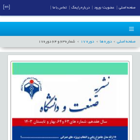
[en]
صفحه اصلی
|
عضویت/ ورود
|
درباره رایمگ
|
تماس با ما
|
صفحه اصلی
دوره ها
دوره
17
شماره
63
و
64
دوره
17