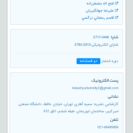
فتح اله مضطرزاده
علیرضا جهانگیریان
قاسم رمضاني نرگسي
شاپا
2717-0446
:
شاپای الکترونیکی
:
2783-2813
دو فصلنامه
دوره انتشار
:
پست الکترونیک
industryuniversity2@gmail.com
نشانی
کارشناس نشریه: سمیه آهاری تهران، خیابان حافظ، دانشگاه صنعتی
امیرکبیر، ساختمان ابوریحان، طبقه ششم، اتاق 612
تلفن
021-66485856