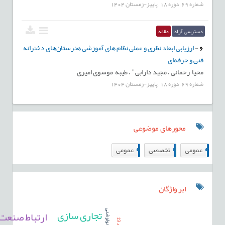
شماره
69
,
دوره
18
,
پاییز-زمستان
1404
دسترسی آزاد
مقاله
6
-
ارزیابی ابعاد نظری و عملی نظام های آموزشی هنرستان‌های دخترانه
فنی و حرفه‌ای
*
محیا رحمانی ،
مجید دارابی
،
طیبه موسوی امیری
شماره
69
,
دوره
18
,
پاییز-زمستان
1404
محورهای موضوعی
2
162
97
عمومى
تخصصی
عمومى
ابر واژگان
تجاری سازی
ارتباط صنعت 
کانولوشنی
ک
و
و
ی
1