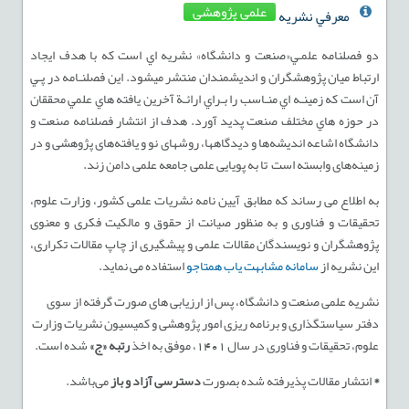
علمی پژوهشی
معرفي نشريه
دو فصلنامه علمـي«صنعت و دانشگاه» نشريه اي است كه با هدف ايجاد
ارتباط ميان پژوهشگران و انديشمندان منتشر ميشود. اين فصلنـامه در پـي
آن است كه زمينـه اي منـاسب را بـراي ارائـة آخرين يافته هاي علمي محققان
در حوزه هاي مختلف صنعت پديد آورد. هدف از انتشار فصلنامه صنعت و
دانشگاه اشاعه اندیشه‌ها و دیدگاهها، روشهای نو و یافته‌های پژوهشی و در
زمینه‌های وابسته است تا به‌ پویایی علمی جامعه علمی دامن زند.
به اطلاع می­ رساند که مطابق آیین ­نامه نشریات علمی کشور، وزارت علوم،
تحقیقات و فناوری و به منظور صیانت از حقوق و مالکیت فکری و معنوی
پژوهشگران و نویسندگان مقالات علمی و پیشگیری از چاپ مقالات تکراری،
این نشریه از
سامانه مشابهت یاب همتاجو
استفاده می نماید.
نشریه علمی صنعت و دانشگاه، پس از ارزیابی های صورت گرفته از سوی
دفتر سیاستگذاری و برنامه ریزی امور پژوهشی و کمیسیون نشریات وزارت
علوم، تحقیقات و فناوری در سال 1401، موفق به اخذ
رتبه
«ج»
شده است.
*
انتشار مقالات پذیرفته شده بصورت
دسترسی آزاد و باز
می‌باشد.