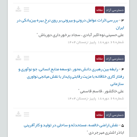
دسترسی آزاد
مقاله
3
-
بررسی اثرات عوامل درونی و بیرونی بر روی نرخ بهره بین‌بانکی در
ایران
*
علی حسینی نوه اکبر آبادی ،
سجاد برخورداری دورباش
شماره
69
,
دوره
18
,
پاییز-زمستان
1404
دسترسی آزاد
مقاله
4
-
رابطه بین رهبری دانش محور، توسعه منابع انسانی، جو نوآوری و
رفتار کاری خلاقانه با مزیت رقابتی پایدار با نقش میانجی نواوری
سازمانی
*
علی خاکشور ،
قاسم قاسمی
شماره
69
,
دوره
18
,
پاییز-زمستان
1404
دسترسی آزاد
مقاله
5
-
نقش اراضی خالصه، مستحدثه و ساحلی در تولید و کارآفرینی
*
اباذر اشتری مهرجردی