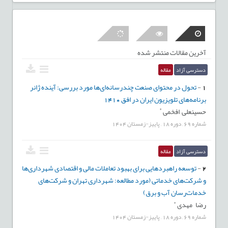
آخرین مقالات منتشر شده
دسترسی آزاد
مقاله
1
-
تحول در محتوای صنعت چندرسانه‌ای‌ها مورد بررسی: آینده‌ ژانر
برنامه‌های تلویزیون ایران در افق 1410
*
حسینعلی افخمی
شماره
69
,
دوره
18
,
پاییز-زمستان
1404
دسترسی آزاد
مقاله
2
-
توسعه راهبردهایی برای بهبود تعاملات مالی و اقتصادی شهرداری‌ها
و شرکت‌های خدماتی (مورد مطالعه: شهرداری تهران و شرکت‌های
خدمات‌رسان آب و برق)
*
رضا مهدی
شماره
69
,
دوره
18
,
پاییز-زمستان
1404