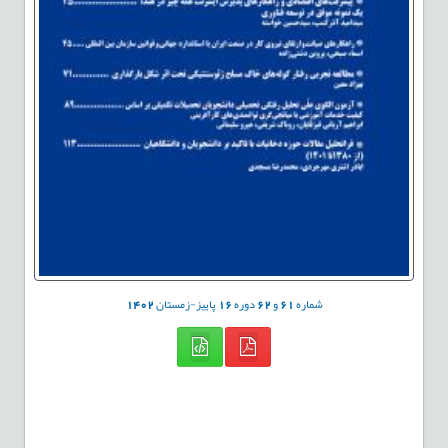
شماره
61
و
62
دوره
16
پاییز-زمستان
1402