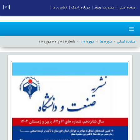
[en]
صفحه اصلی
|
عضویت/ ورود
|
درباره رایمگ
|
تماس با ما
|
صفحه اصلی
دوره ها
دوره
16
شماره
61
و
62
دوره
16