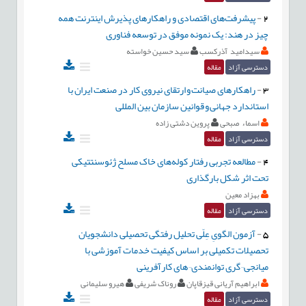
2
-
پیشرفت‌های اقتصادی و راهکارهای پذیرش اینترنت همه
چیز در هند: یک نمونه موفق در توسعه فناوری
سیدامید آذرکسب
سید حسین خواسته
دسترسی آزاد
مقاله
3
-
راهکارهای صیانت و ارتقای نیروی کار در صنعت ایران با
استاندارد جهانی و قوانین سازمان بین المللی
اسماء صبحی
پروین دشتی زاده
دسترسی آزاد
مقاله
4
-
مطالعه تجربی رفتار کوله‌های خاک مسلح ژئوسنتتیکی
تحت اثر شکل بارگذاری
بهزاد معین
دسترسی آزاد
مقاله
5
-
آزمون الگویِ عِلّی تحلیل رفتگی تحصیلی دانشجویان
تحصیلات تکمیلی بر اساس کیفیت خدمات آموزشی با
میانجی¬گری توانمندی¬های کارآفرینی
ابراهیم آریانی قیزقاپان
روناک شریفی
هیرو سلیمانی
دسترسی آزاد
مقاله